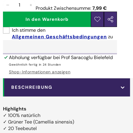
Menge
Menge
Produkt Zwischensumme:
7,99 €
verringern
erhöhen
In den Warenkorb
Zur
Dieses
Wunschliste
Produkt
Ich stimme den
hinzufügen
teilen
Allgemeinen Geschäftsbedingungen
zu
Abholung verfügbar bei
Prof Saracoglu Bielefeld
Gewöhnlich fertig in 24 Stunden
Shop-Informationen anzeigen
BESCHREIBUNG
Highlights
✓ 100% natürlich
✓ Grüner Tee (Camellia sinensis)
✓ 20 Teebeutel