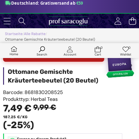
Deutschland: Gratisversand ab
€59
Startseite
Alle Rabatte
/
/
Ottomane Gemischte Kräuterteebeutel (20 Beutel)
Zur Produktinformation springen
0
0
0
Wunsch
Angebot
Artikel
Home
Search
Account
Cart
Wishlist
21.01.2027
MINDESTHALTBAR BIS
EUROPA
Ottomane Gemischte
OFFIZIELLER
Kräuterteebeutel (20 Beutel)
VERTRIEB
Barcode:
8681830208525
Produkttyp:
Herbal Teas
Angebotspreis
Regulärer
7,49 €
9,99 €
Preis
STÜCKPREIS
187,25 €/KG
(-25%)
Fragen zu diesem Produkt?