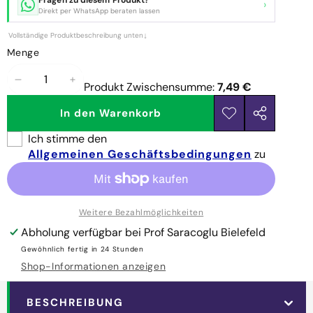
›
Direkt per WhatsApp beraten lassen
Vollständige Produktbeschreibung unten
↓
Menge
Menge
Menge
Produkt Zwischensumme:
7,49 €
verringern
erhöhen
In den Warenkorb
Zur
Dieses
Wunschliste
Produkt
Ich stimme den
hinzufügen
teilen
Allgemeinen Geschäftsbedingungen
zu
Weitere Bezahlmöglichkeiten
Abholung verfügbar bei
Prof Saracoglu Bielefeld
Gewöhnlich fertig in 24 Stunden
Shop-Informationen anzeigen
BESCHREIBUNG