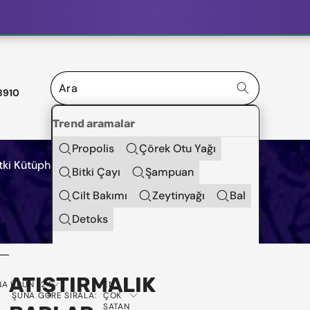
8910
Trend aramalar
Propolis
Çörek Otu Yağı
tki Kütüphanesi
Bitki Çayı
Şampuan
Cilt Bakımı
Zeytinyağı
Bal
Detoks
Popüler kategoriler
ATIŞTIRMALIK
Shot'lar
NA ÜRÜN
24
EN
ŞUNA GÖRE SIRALA:
ÇOK
SATAN