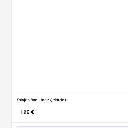
Kolajen Bar – İncir Çekirdekli
Normal
1,99 €
fiyat