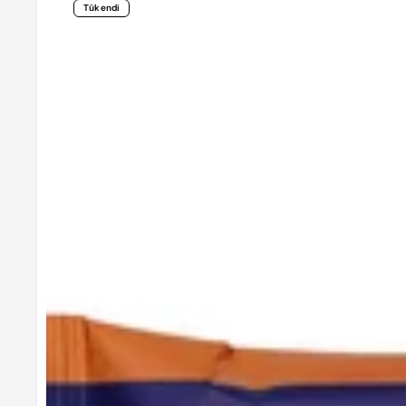
–
Tükendi
İncir
Çekirdekli