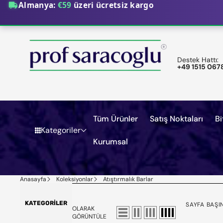
Destek Hattı:
+49 1515 067
Tüm Ürünler
Satış Noktaları
Bi
Kategoriler
Kurumsal
Anasayfa
Koleksiyonlar
Atıştırmalık Barlar
KATEGORILER
SAYFA BAŞI
OLARAK
GÖRÜNTÜLE