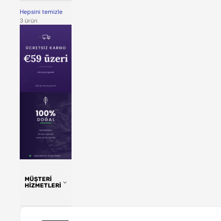
Hepsini temizle
3 ürün
MÜŞTERI
HIZMETLERI
Kolajen
Bar